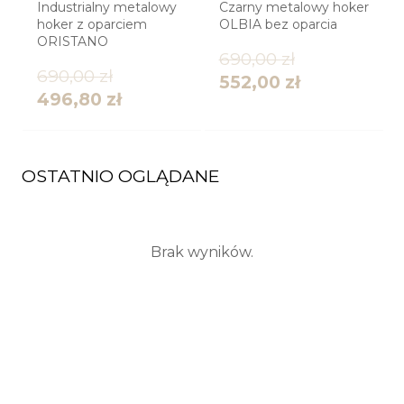
i
Industrialny metalowy
Czarny metalowy hoker
hoker z oparciem
OLBIA bez oparcia
5
ORISTANO
690,00
zł
690,00
zł
552,00
zł
496,80
zł
OSTATNIO OGLĄDANE
Brak wyników.