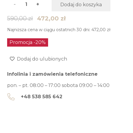
ilość
Dodaj do koszyka
Hoker
590,00
zł
472,00
zł
do
Najniższa cena w ciągu ostatnich 30 dni:
472,00
zł
kuchni
Promocja -20%
ORISTANO
Dodaj do ulubionych
bez
Infolinia i zamówienia telefoniczne
opracia
pon. – pt. 08:00 – 17:00 sobota 09:00 – 14:00
+48 538 585 642