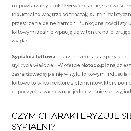
niepowtarzalny urok tkwi w prostocie, surowości m
Industrialne wnętrza odznaczają się minimalistycz
przestrzenie pełne harmonii, funkcjonalności i styl
loftowym idealnie wpisują się w ten trend, oferują
wygląd.
Sypialnia loftowa
to przestrzeń, która sprzyja rela
styl życia właścicieli. W ofercie
Notodo.pl
znajdziesz
zaaranżować sypialnię w stylu loftowym. Industrialne
loftowe to tylko niektóre z elementów, które pomo
odpoczynku, zachowując jednocześnie surowy, indu
CZYM CHARAKTERYZUJE SI
SYPIALNI?