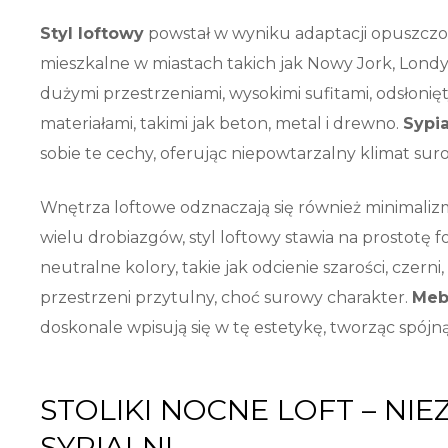
Styl loftowy
powstał w wyniku adaptacji opuszczo
mieszkalne w miastach takich jak Nowy Jork, Londy
dużymi przestrzeniami, wysokimi sufitami, odsłoni
materiałami, takimi jak beton, metal i drewno.
Sypia
sobie te cechy, oferując niepowtarzalny klimat suro
Wnętrza loftowe odznaczają się również minimalizm
wielu drobiazgów, styl loftowy stawia na prostotę 
neutralne kolory, takie jak odcienie szarości, czerni
przestrzeni przytulny, choć surowy charakter.
Mebl
doskonale wpisują się w tę estetykę, tworząc spó
STOLIKI NOCNE LOFT – NI
SYPIALNI