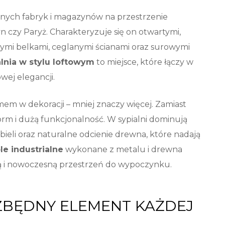
nych fabryk i magazynów na przestrzenie
n czy Paryż. Charakteryzuje się on otwartymi,
ętymi belkami, ceglanymi ścianami oraz surowymi
lnia w stylu loftowym
to miejsce, które łączy w
wej elegancji.
em w dekoracji – mniej znaczy więcej. Zamiast
form i dużą funkcjonalność. W sypialni dominują
, bieli oraz naturalne odcienie drewna, które nadają
e industrialne
wykonane z metalu i drewna
jną i nowoczesną przestrzeń do wypoczynku.
EZBĘDNY ELEMENT KAŻDEJ