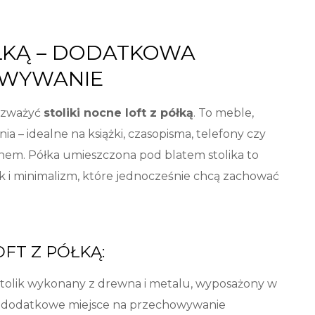
ÓŁKĄ – DODATKOWA
OWYWANIE
rozważyć
stoliki nocne loft z półką
. To meble,
 – idealne na książki, czasopisma, telefony czy
snem. Półka umieszczona pod blatem stolika to
k i minimalizm, które jednocześnie chcą zachować
FT Z PÓŁKĄ:
stolik wykonany z drewna i metalu, wyposażony w
a dodatkowe miejsce na przechowywanie