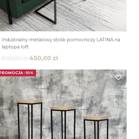
Industrialny metalowy stolik pomocniczy LATINA na
laptopa loft
600,00
zł
450,00
zł
PROMOCJA -10%