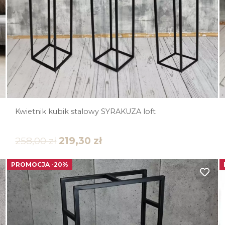
Kwietnik kubik stalowy SYRAKUZA loft
258,00
zł
219,30
zł
PROMOCJA -20%