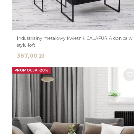
Industrialny metalowy kwietnik CALAFURIA donica w
stylu loft
367,00
zł
PROMOCJA -20%