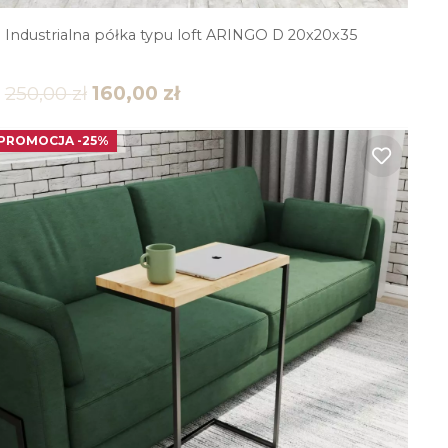
Industrialna półka typu loft ARINGO D 20x20x35
250,00
zł
160,00
zł
PROMOCJA -25%