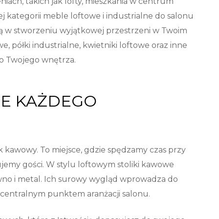
ach, takich jak lofty, mieszkania w centrum
 kategorii meble loftowe i industrialne do salonu
ą w stworzeniu wyjątkowej przestrzeni w Twoim
, półki industrialne, kwietniki loftowe oraz inne
do Twojego wnętrza.
CE KAŻDEGO
ik kawowy. To miejsce, gdzie spędzamy czas przy
mujemy gości. W stylu loftowym stoliki kawowe
rewno i metal. Ich surowy wygląd wprowadza do
e centralnym punktem aranżacji salonu.