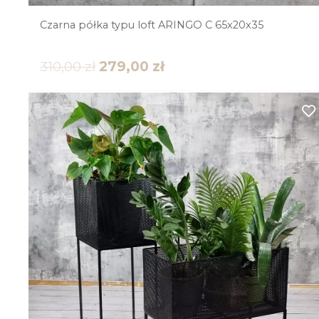
Czarna półka typu loft ARINGO C 65x20x35
310,00
zł
279,00
zł