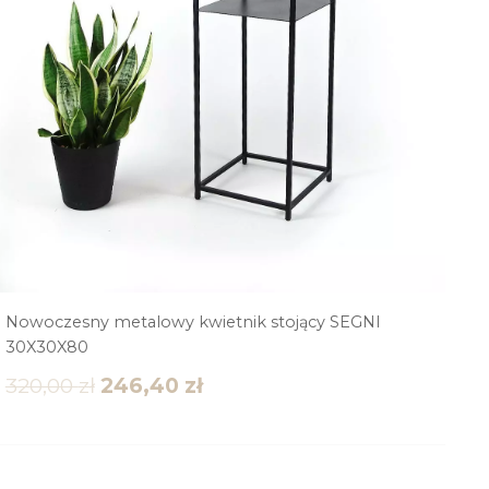
Nowoczesny metalowy kwietnik stojący SEGNI
30X30X80
320,00
zł
246,40
zł