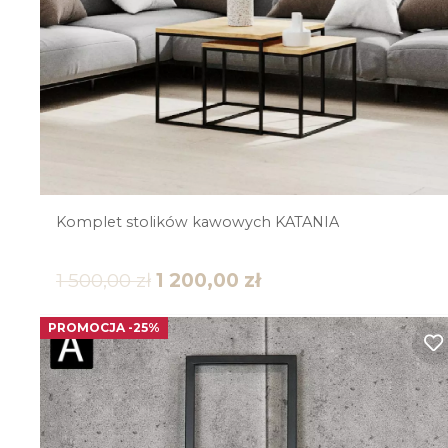
Komplet stolików kawowych KATANIA
1 500,00
zł
1 200,00
zł
PROMOCJA -25%