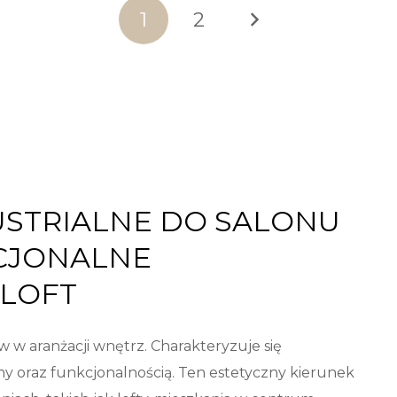
1
2
USTRIALNE DO SALONU
CJONALNE
 LOFT
w w aranżacji wnętrz. Charakteryzuje się
rmy oraz funkcjonalnością. Ten estetyczny kierunek