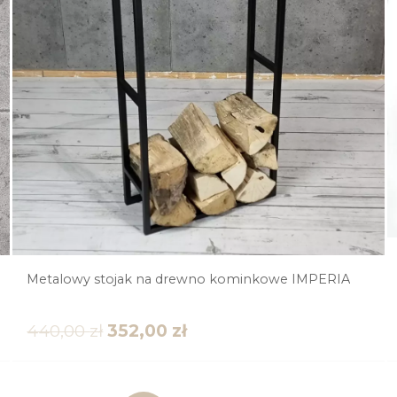
Metalowy stojak na drewno kominkowe IMPERIA
440,00
zł
352,00
zł