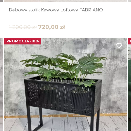
Dębowy stolik Kawowy Loftowy FABRIANO
1 200,00
zł
720,00
zł
PROMOCJA -10%