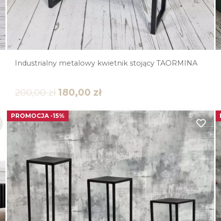
Industrialny metalowy kwietnik stojący TAORMINA
200,00
zł
180,00
zł
PROMOCJA -15%