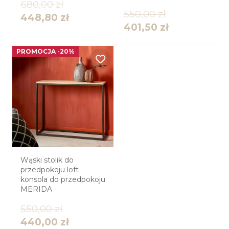
680,00
zł
550,00
zł
448,80
zł
401,50
zł
PROMOCJA -20%
Wąski stolik do
przedpokoju loft
konsola do przedpokoju
MERIDA
550,00
zł
440,00
zł