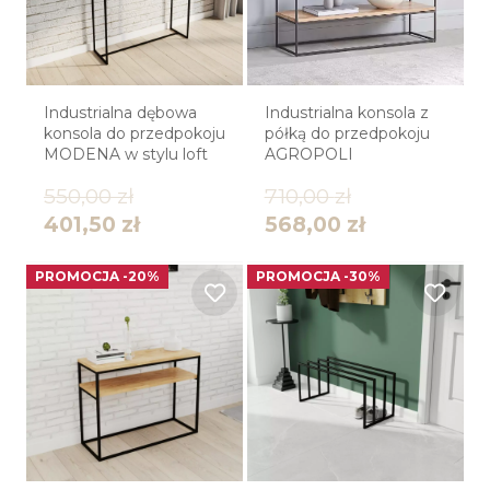
Industrialna dębowa
Industrialna konsola z
konsola do przedpokoju
półką do przedpokoju
MODENA w stylu loft
AGROPOLI
550,00
zł
710,00
zł
401,50
zł
568,00
zł
PROMOCJA -20%
PROMOCJA -30%