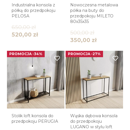
Industrialna konsola z
Nowoczesna metalowa
półką do przedpokoju
półka na buty do
PELOSA
przedpokoju MILETO
80x35x35
650,00
zł
500,00
zł
520,00
zł
350,00
zł
PROMOCJA -34%
PROMOCJA -27%
Stolik loft konsola do
Wąska dębowa konsola
przedpokoju PERUGIA
do przedpokoju
LUGANO w stylu loft